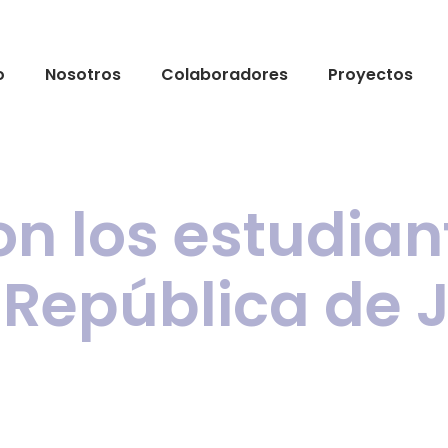
o
Nosotros
Colaboradores
Proyectos
on los estudian
. República de