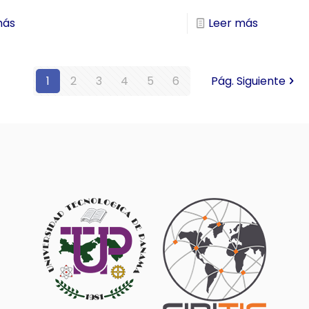
más
Leer más
1
2
3
4
5
6
Pág. Siguiente